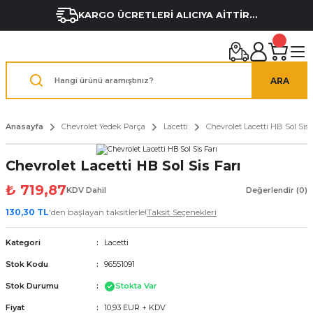
KARGO ÜCRETLERİ ALICIYA AİTTİR...
ARA
Anasayfa
Chevrolet Yedek Parça
Lacetti
Chevrolet Lacetti HB Sol Sis 
Chevrolet Lacetti HB Sol Sis Farı
₺ 719,87
KDV Dahil
Değerlendir (0)
130,30 TL
'den başlayan taksitlerle!
Taksit Seçenekleri
Kategori
Lacetti
Stok Kodu
96551091
Stok Durumu
Stokta Var
Fiyat
10,93 EUR + KDV