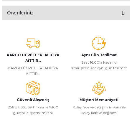
Önerileriniz
Yorum Yaz
Bu ürünün fiyat bilgisi, resim, ürün açıklamalarında ve diğer
konularda yetersiz gördüğünüz noktaları öneri formunu kullanarak
tarafımıza iletebilirsiniz.
Görüş ve önerileriniz için teşekkür ederiz.
KARGO ÜCRETLERİ ALICIYA
Aynı Gün Teslimat
Ürün resmi kalitesiz, bozuk veya görüntülenemiyor.
AİTTİR...
Saat 16:00’a kadar ki
Ürün açıklamasında eksik bilgiler bulunuyor.
KARGO ÜCRETLERİ ALICIYA
siparişlerinizde aynı gün teslimat
AİTTİR...
Ürün bilgilerinde hatalar bulunuyor.
Ürün fiyatı diğer sitelerden daha pahalı.
Bu ürüne benzer farklı alternatifler olmalı.
Güvenli Alışveriş
Müşteri Memuniyeti
256 Bit SSL Sertifikası ile %100
Kolay iade ve değişim imkanı ile
güvenli alışveriş imkanı
kolay iade ve değişim
Gönder