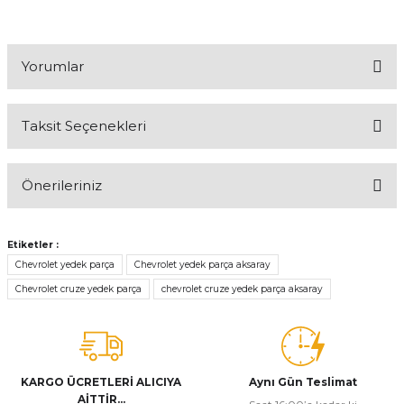
Yorumlar
Taksit Seçenekleri
Bu ürüne ilk yorumu siz yapın!
Önerileriniz
Yorum Yaz
Bu ürünün fiyat bilgisi, resim, ürün açıklamalarında ve diğer
konularda yetersiz gördüğünüz noktaları öneri formunu kullanarak
Etiketler :
tarafımıza iletebilirsiniz.
Chevrolet yedek parça
Chevrolet yedek parça aksaray
Görüş ve önerileriniz için teşekkür ederiz.
Chevrolet cruze yedek parça
chevrolet cruze yedek parça aksaray
Ürün resmi kalitesiz, bozuk veya görüntülenemiyor.
Ürün açıklamasında eksik bilgiler bulunuyor.
Ürün bilgilerinde hatalar bulunuyor.
KARGO ÜCRETLERİ ALICIYA
Aynı Gün Teslimat
AİTTİR...
Ürün fiyatı diğer sitelerden daha pahalı.