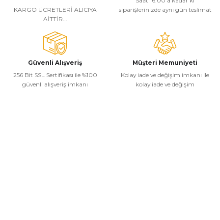
Saat 16:00’a kadar ki
KARGO ÜCRETLERİ ALICIYA
siparişlerinizde aynı gün teslimat
Bu ürüne benzer farklı alternatifler olmalı.
AİTTİR...
Güvenli Alışveriş
Müşteri Memuniyeti
256 Bit SSL Sertifikası ile %100
Kolay iade ve değişim imkanı ile
Gönder
güvenli alışveriş imkanı
kolay iade ve değişim
Kurumsal
Alışveriş
Kategoriler