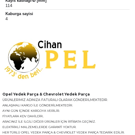
Kayis kasnagi-Ø [mm]
114
Kaburga sayisi
4
Opel Yedek Parça & Chevrolet Yedek Parça
ÜRÜNLERİMİZ ADINIZA FATURALI OLARAK GÖNDERİLMEKTEDİR.
ANLAŞMALI KARGO İLE GÖNDERİLMEKTEDİR.
AYNI GÜN İÇİNDE KARGOYA VERİLİR.
FİYATLARA KDV DAHİLDİR..
ARACINIZ İLE İLGİLİ DİĞER ÜRÜNLER İÇİN İRTİBATA GEÇİNİZ.
ELEKTRİKLİ MALZEMELERDE GARANTİ YOKTUR.
HER TÜRLÜ OPEL YEDEK PARÇA & CHEVROLET YEDEK PARÇA TEDARİK EDİLİR.