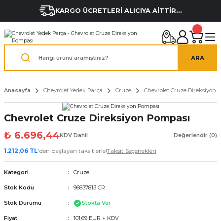
KARGO ÜCRETLERİ ALICIYA AİTTİR...
ARA
Anasayfa
Chevrolet Yedek Parça
Cruze
Chevrolet Cruze Direksiyon 
Chevrolet Cruze Direksiyon Pompası
₺ 6.696,44
KDV Dahil
Değerlendir (0)
1.212,06 TL
'den başlayan taksitlerle!
Taksit Seçenekleri
Kategori
Cruze
Stok Kodu
96837813 CR
Stok Durumu
Stokta Var
Fiyat
101,69 EUR + KDV