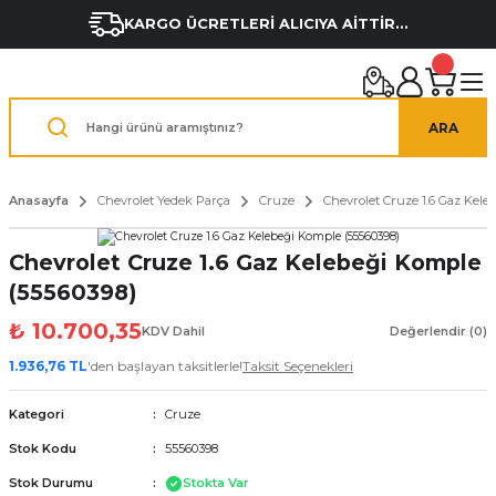
KARGO ÜCRETLERİ ALICIYA AİTTİR...
ARA
Anasayfa
Chevrolet Yedek Parça
Cruze
Chevrolet Cruze 1.6 Gaz Kele
Chevrolet Cruze 1.6 Gaz Kelebeği Komple
(55560398)
₺ 10.700,35
KDV Dahil
Değerlendir (0)
1.936,76 TL
'den başlayan taksitlerle!
Taksit Seçenekleri
Kategori
Cruze
Stok Kodu
55560398
Stok Durumu
Stokta Var