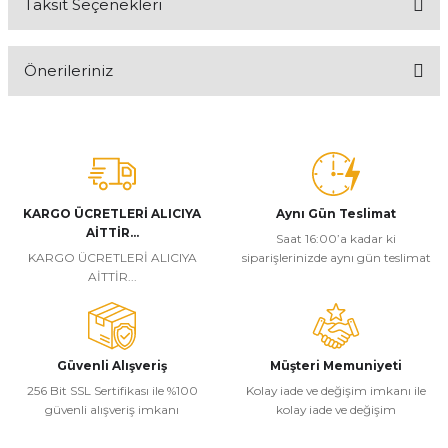
Taksit Seçenekleri
Bu ürüne ilk yorumu siz yapın!
Önerileriniz
Yorum Yaz
Bu ürünün fiyat bilgisi, resim, ürün açıklamalarında ve diğer
konularda yetersiz gördüğünüz noktaları öneri formunu kullanarak
tarafımıza iletebilirsiniz.
Görüş ve önerileriniz için teşekkür ederiz.
KARGO ÜCRETLERİ ALICIYA
Aynı Gün Teslimat
Ürün resmi kalitesiz, bozuk veya görüntülenemiyor.
AİTTİR...
Saat 16:00’a kadar ki
Ürün açıklamasında eksik bilgiler bulunuyor.
KARGO ÜCRETLERİ ALICIYA
siparişlerinizde aynı gün teslimat
AİTTİR...
Ürün bilgilerinde hatalar bulunuyor.
Ürün fiyatı diğer sitelerden daha pahalı.
Bu ürüne benzer farklı alternatifler olmalı.
Güvenli Alışveriş
Müşteri Memuniyeti
256 Bit SSL Sertifikası ile %100
Kolay iade ve değişim imkanı ile
güvenli alışveriş imkanı
kolay iade ve değişim