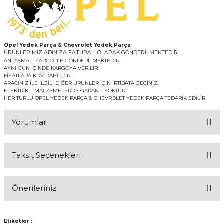
Opel Yedek Parça & Chevrolet Yedek Parça
ÜRÜNLERİMİZ ADINIZA FATURALI OLARAK GÖNDERİLMEKTEDİR.
ANLAŞMALI KARGO İLE GÖNDERİLMEKTEDİR.
AYNI GÜN İÇİNDE KARGOYA VERİLİR.
FİYATLARA KDV DAHİLDİR..
ARACINIZ İLE İLGİLİ DİĞER ÜRÜNLER İÇİN İRTİBATA GEÇİNİZ.
ELEKTRİKLİ MALZEMELERDE GARANTİ YOKTUR.
HER TÜRLÜ OPEL YEDEK PARÇA & CHEVROLET YEDEK PARÇA TEDARİK EDİLİR.
Yorumlar
Taksit Seçenekleri
Bu ürüne ilk yorumu siz yapın!
Önerileriniz
Yorum Yaz
Bu ürünün fiyat bilgisi, resim, ürün açıklamalarında ve diğer
konularda yetersiz gördüğünüz noktaları öneri formunu kullanarak
Etiketler :