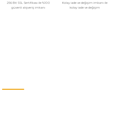
256 Bit SSL Sertifikası ile %100
Kolay iade ve değişim imkanı ile
güvenli alışveriş imkanı
kolay iade ve değişim
Kurumsal
Alışveriş
Kategoriler
Müşteri Hizmetleri
0549 713 07 74-0555 820 91 75
0532 264 25 39-0549 713 07 79