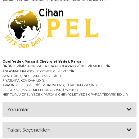
Opel Yedek Parça & Chevrolet Yedek Parça
ÜRÜNLERİMİZ ADINIZA FATURALI OLARAK GÖNDERİLMEKTEDİR.
ANLAŞMALI KARGO İLE GÖNDERİLMEKTEDİR.
AYNI GÜN İÇİNDE KARGOYA VERİLİR.
FİYATLARA KDV DAHİLDİR..
ARACINIZ İLE İLGİLİ DİĞER ÜRÜNLER İÇİN İRTİBATA GEÇİNİZ.
ELEKTRİKLİ MALZEMELERDE GARANTİ YOKTUR.
HER TÜRLÜ OPEL YEDEK PARÇA & CHEVROLET YEDEK PARÇA TEDARİK EDİLİR.
Yorumlar
Taksit Seçenekleri
Bu ürüne ilk yorumu siz yapın!