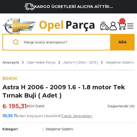
KARGO ÜCRETLERİ ALICIYA AİTTİR...
ARA
Anasayfa
Opel Yedek Parça
Astra H [ 2004 - 2013 ]
Ateşleme Sistemi
BOSCH
Astra H 2006 - 2009 1.6 - 1.8 motor Tek
Tırnak Buji ( Adet )
₺ 195,31
KDV Dahil
Değerlendir (0)
35,35 TL
'den başlayan taksitlerle!
Taksit Seçenekleri
Kategori
Ateşleme Sistemi