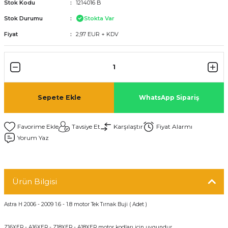
Stok Kodu
1214016 B
Stok Durumu
Stokta Var
Fiyat
2,97 EUR + KDV
Sepete Ekle
WhatsApp Sipariş
Tavsiye Et
Karşılaştır
Fiyat Alarmı
Yorum Yaz
Ürün Bilgisi
Astra H 2006 - 2009 1.6 - 1.8 motor Tek Tırnak Buji ( Adet )
Z16XER - A16XER - Z18XER - A18XER motor kodları için uygundur.