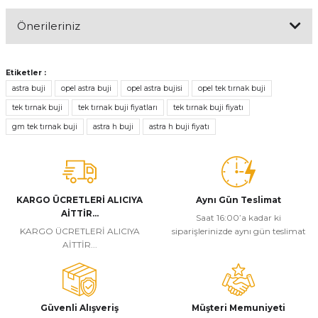
Önerileriniz
Yorum Yaz
Bu ürünün fiyat bilgisi, resim, ürün açıklamalarında ve diğer
konularda yetersiz gördüğünüz noktaları öneri formunu kullanarak
Etiketler :
tarafımıza iletebilirsiniz.
astra buji
opel astra buji
opel astra bujisi
opel tek tırnak buji
Görüş ve önerileriniz için teşekkür ederiz.
tek tırnak buji
tek tırnak buji fiyatları
tek tırnak buji fiyatı
gm tek tırnak buji
astra h buji
astra h buji fiyatı
Ürün resmi kalitesiz, bozuk veya görüntülenemiyor.
Ürün açıklamasında eksik bilgiler bulunuyor.
Ürün bilgilerinde hatalar bulunuyor.
Ürün fiyatı diğer sitelerden daha pahalı.
KARGO ÜCRETLERİ ALICIYA
Aynı Gün Teslimat
AİTTİR...
Bu ürüne benzer farklı alternatifler olmalı.
Saat 16:00’a kadar ki
KARGO ÜCRETLERİ ALICIYA
siparişlerinizde aynı gün teslimat
AİTTİR...
Güvenli Alışveriş
Müşteri Memuniyeti
Gönder