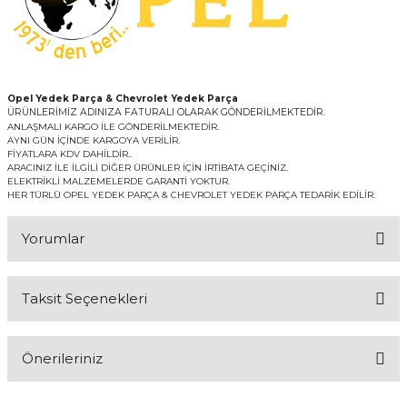
Opel Yedek Parça & Chevrolet Yedek Parça
ÜRÜNLERİMİZ ADINIZA FATURALI OLARAK GÖNDERİLMEKTEDİR.
ANLAŞMALI KARGO İLE GÖNDERİLMEKTEDİR.
AYNI GÜN İÇİNDE KARGOYA VERİLİR.
FİYATLARA KDV DAHİLDİR..
ARACINIZ İLE İLGİLİ DİĞER ÜRÜNLER İÇİN İRTİBATA GEÇİNİZ.
ELEKTRİKLİ MALZEMELERDE GARANTİ YOKTUR.
HER TÜRLÜ OPEL YEDEK PARÇA & CHEVROLET YEDEK PARÇA TEDARİK EDİLİR.
Yorumlar
Taksit Seçenekleri
Bu ürüne ilk yorumu siz yapın!
Önerileriniz
Yorum Yaz
Bu ürünün fiyat bilgisi, resim, ürün açıklamalarında ve diğer