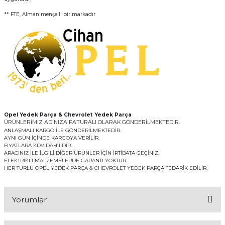
** FTE, Alman menşeili bir markadır
Opel Yedek Parça & Chevrolet Yedek Parça
ÜRÜNLERİMİZ ADINIZA FATURALI OLARAK GÖNDERİLMEKTEDİR.
ANLAŞMALI KARGO İLE GÖNDERİLMEKTEDİR.
AYNI GÜN İÇİNDE KARGOYA VERİLİR.
FİYATLARA KDV DAHİLDİR..
ARACINIZ İLE İLGİLİ DİĞER ÜRÜNLER İÇİN İRTİBATA GEÇİNİZ.
ELEKTRİKLİ MALZEMELERDE GARANTİ YOKTUR.
HER TÜRLÜ OPEL YEDEK PARÇA & CHEVROLET YEDEK PARÇA TEDARİK EDİLİR.
Yorumlar