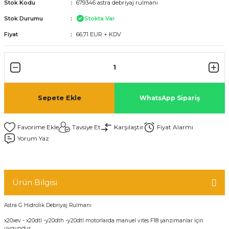
Stok Kodu
679346 astra debriyaj rulmanı
Stok Durumu
Stokta Var
Fiyat
66,71 EUR + KDV
Sepete Ekle
WhatsApp Sipariş
Tavsiye Et
Karşılaştır
Fiyat Alarmı
Yorum Yaz
Ürün Bilgisi
Astra G Hidrolik Debriyaj Rulmanı
x20xev - x20dtl -y20dth -y20dtl motorlarda manuel vites F18 şanzımanlar için
uygundur.