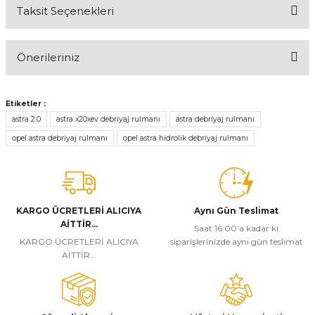
Taksit Seçenekleri
Bu ürüne ilk yorumu siz yapın!
Önerileriniz
Yorum Yaz
Bu ürünün fiyat bilgisi, resim, ürün açıklamalarında ve diğer
konularda yetersiz gördüğünüz noktaları öneri formunu kullanarak
Etiketler :
tarafımıza iletebilirsiniz.
astra 2.0
astra x20xev debriyaj rulmanı
astra debriyaj rulmanı
Görüş ve önerileriniz için teşekkür ederiz.
opel astra debriyaj rulmanı
opel astra hidrolik debriyaj rulmanı
Ürün resmi kalitesiz, bozuk veya görüntülenemiyor.
Ürün açıklamasında eksik bilgiler bulunuyor.
Ürün bilgilerinde hatalar bulunuyor.
KARGO ÜCRETLERİ ALICIYA
Aynı Gün Teslimat
AİTTİR...
Ürün fiyatı diğer sitelerden daha pahalı.
Saat 16:00’a kadar ki
KARGO ÜCRETLERİ ALICIYA
siparişlerinizde aynı gün teslimat
Bu ürüne benzer farklı alternatifler olmalı.
AİTTİR...