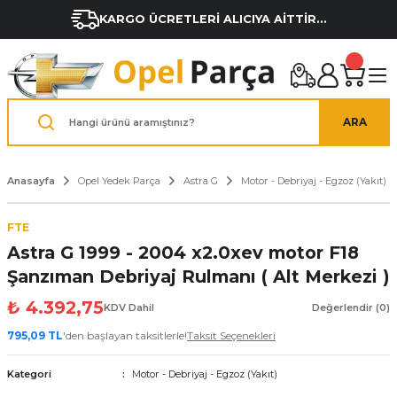
KARGO ÜCRETLERİ ALICIYA AİTTİR...
ARA
Anasayfa
Opel Yedek Parça
Astra G
Motor - Debriyaj - Egzoz (Yakıt)
FTE
Astra G 1999 - 2004 x2.0xev motor F18
Şanzıman Debriyaj Rulmanı ( Alt Merkezi )
₺ 4.392,75
KDV Dahil
Değerlendir (0)
795,09 TL
'den başlayan taksitlerle!
Taksit Seçenekleri
Kategori
Motor - Debriyaj - Egzoz (Yakıt)