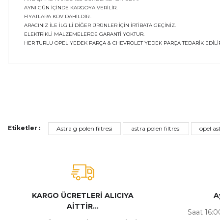
AYNI GÜN İÇİNDE KARGOYA VERİLİR.
FİYATLARA KDV DAHİLDİR..
ARACINIZ İLE İLGİLİ DİĞER ÜRÜNLER İÇİN İRTİBATA GEÇİNİZ.
ELEKTRİKLİ MALZEMELERDE GARANTİ YOKTUR.
HER TÜRLÜ OPEL YEDEK PARÇA & CHEVROLET YEDEK PARÇA TEDARİK EDİLİR
Bu ürünün fiyat bilgisi, resim, ürün açıklamalarında ve diğer ko
Görüş ve önerileriniz için teşekkür ederiz.
Ürün resmi kalitesiz, bozuk veya görüntülenemiyor.
Etiketler :
Astra g polen filtresi
astra polen filtresi
opel ast
Ürün açıklamasında eksik bilgiler bulunuyor.
Ürün bilgilerinde hatalar bulunuyor.
Ürün fiyatı diğer sitelerden daha pahalı.
Bu ürüne benzer farklı alternatifler olmalı.
KARGO ÜCRETLERİ ALICIYA
A
AİTTİR...
Saat 16:00