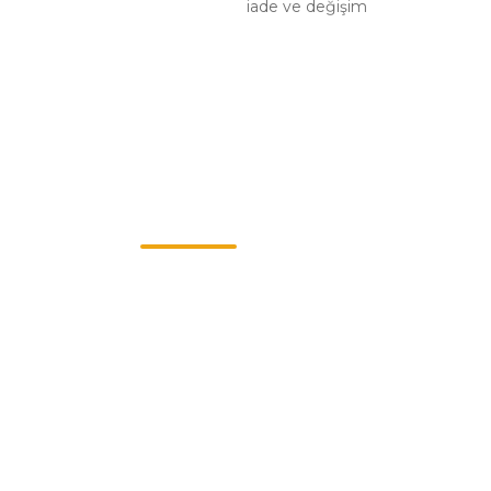
iade ve değişim
Müşteri Hizmetleri
0549 713 07 74-0555 820 91 75
0532 264 25 39-0549 713 07 79
info@eticaret.com.tr
İletişim Bilgilerimiz