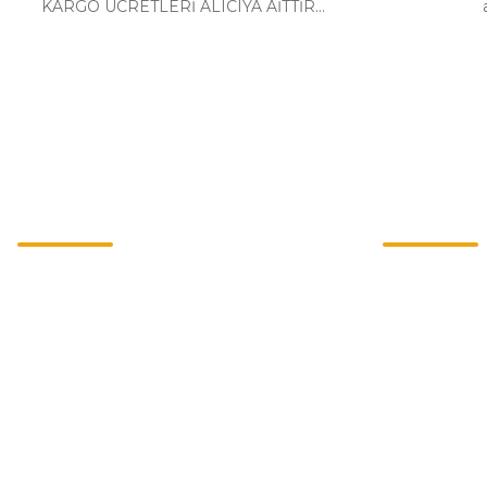
KARGO ÜCRETLERİ ALICIYA AİTTİR...
Kurumsal
Alışveriş
İletişim
Mesafeli Satı
İletişim Formu
Gizlilik ve Güv
Havale Bildirim Formu
İptal İade Koşu
Kargo Takibi
Kişisel Veriler 