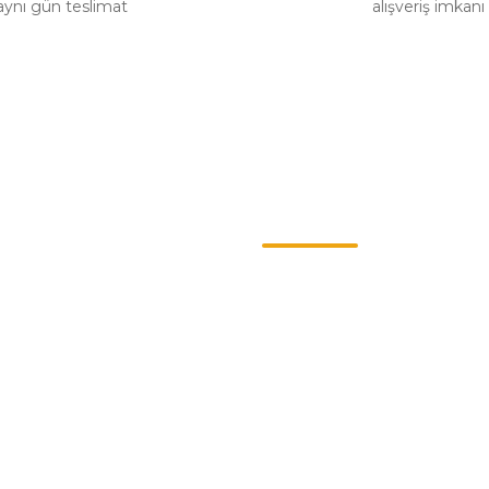
aynı gün teslimat
alışveriş imkanı
Gönder
Kategoriler
ş Sözleşmesi
Chevrolet
enlik
Opel
llari
Renault
Politikası
Skoda
Ford