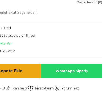
Değerlendir (0)
erle!
Taksit Seçenekleri
Filtresi
06g astra polen filtresi
okta Var
EUR + KDV
Sepete Ekle
WhatsApp Sipariş
e Et
Karşılaştır
Fiyat Alarmı
Yorum Yaz