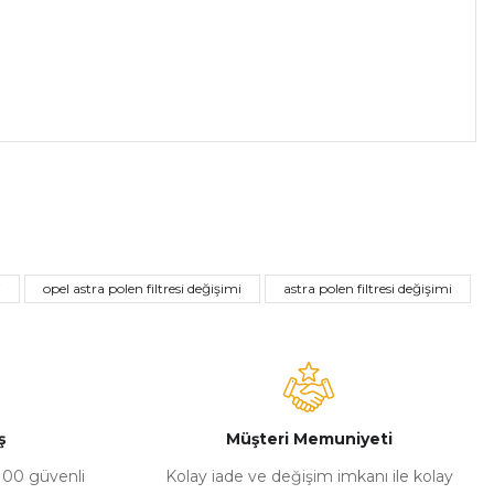
a iletebilirsiniz.
i
opel astra polen filtresi değişimi
astra polen filtresi değişimi
ş
Müşteri Memuniyeti
%100 güvenli
Kolay iade ve değişim imkanı ile kolay