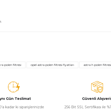
.
nularda yetersiz gördüğünüz noktaları öneri formunu kullanarak tarafımız
Bu ürüne ilk yorumu siz yapın!
ra polen filtresi
opel astra polen filtresi fiyatları
astra h polen filtres
Yorum Yaz
ynı Gün Teslimat
Güvenli Alışveri
’a kadar ki siparişlerinizde
256 Bit SSL Sertifikası ile 