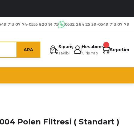
549 713 07 74-0555 820 91 75
0532 264 25 39-0549 713 07 79
Sipariş
Hesabım
ARA
Sepetim
Takibi
Giriş Yap
004 Polen Filtresi ( Standart )