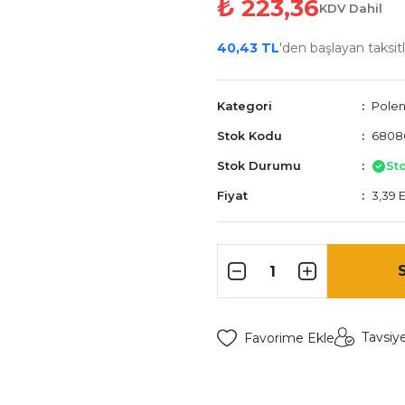
₺ 223,36
KDV Dahil
40,43 TL
'den başlayan taksitl
Kategori
Polen 
Stok Kodu
68086
Stok Durumu
St
Fiyat
3,39 
Tavsiy