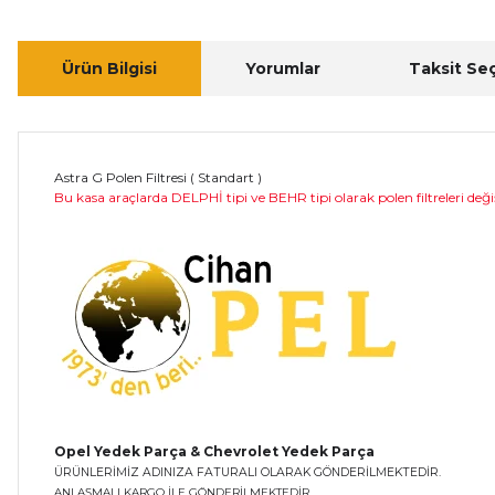
Ürün Bilgisi
Yorumlar
Taksit Se
Astra G Polen Filtresi ( Standart )
Bu kasa araçlarda DELPHİ tipi ve BEHR tipi olarak polen filtreleri deği
Opel Yedek Parça & Chevrolet Yedek Parça
ÜRÜNLERİMİZ ADINIZA FATURALI OLARAK GÖNDERİLMEKTEDİR.
ANLAŞMALI KARGO İLE GÖNDERİLMEKTEDİR.