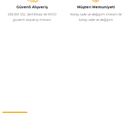
Güvenli Alışveriş
Müşteri Memuniyeti
256 Bit SSL Sertifikası ile %100
Kolay iade ve değişim imkanı ile
güvenli alışveriş imkanı
kolay iade ve değişim
Kurumsal
Alışveriş
Kategoriler
Müşteri Hizmetleri
0549 713 07 74-0555 820 91 75