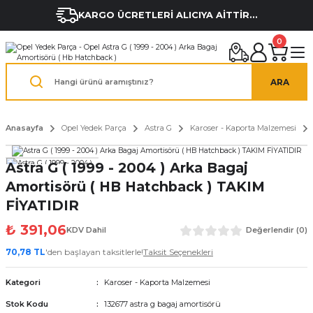
KARGO ÜCRETLERİ ALICIYA AİTTİR...
0
ARA
Anasayfa
Opel Yedek Parça
Astra G
Karoser - Kaporta Malzemesi
Astra G ( 1999 - 2004 ) Arka Bagaj
Amortisörü ( HB Hatchback ) TAKIM
FİYATIDIR
₺ 391,06
KDV Dahil
Değerlendir (0)
70,78 TL
'den başlayan taksitlerle!
Taksit Seçenekleri
Kategori
Karoser - Kaporta Malzemesi
Stok Kodu
132677 astra g bagaj amortisörü