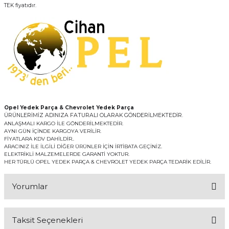
TEK fiyatıdır.
Opel Yedek Parça & Chevrolet Yedek Parça
ÜRÜNLERİMİZ ADINIZA FATURALI OLARAK GÖNDERİLMEKTEDİR.
ANLAŞMALI KARGO İLE GÖNDERİLMEKTEDİR.
AYNI GÜN İÇİNDE KARGOYA VERİLİR.
FİYATLARA KDV DAHİLDİR..
ARACINIZ İLE İLGİLİ DİĞER ÜRÜNLER İÇİN İRTİBATA GEÇİNİZ.
ELEKTRİKLİ MALZEMELERDE GARANTİ YOKTUR.
HER TÜRLÜ OPEL YEDEK PARÇA & CHEVROLET YEDEK PARÇA TEDARİK EDİLİR.
Yorumlar
Taksit Seçenekleri
Bu ürüne ilk yorumu siz yapın!