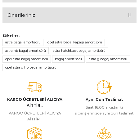
Önerileriniz
Yorum Yaz
Bu ürünün fiyat bilgisi, resim, ürün açıklamalarında ve diğer
konularda yetersiz gördüğünüz noktaları öneri formunu kullanarak
Etiketler :
tarafımıza iletebilirsiniz.
astra bagaj amortisörü
opel astra bagaj kapağı amortisörü
Görüş ve önerileriniz için teşekkür ederiz.
astra hb bagaj amortisörü
astra hatchback bagaj amortisörü
opel astra bagaj amortisörü
bagaj amortisörü
astra g bagaj amortisörü
Ürün resmi kalitesiz, bozuk veya görüntülenemiyor.
opel astra g hb bagaj amortisörü
Ürün açıklamasında eksik bilgiler bulunuyor.
Ürün bilgilerinde hatalar bulunuyor.
Ürün fiyatı diğer sitelerden daha pahalı.
Bu ürüne benzer farklı alternatifler olmalı.
KARGO ÜCRETLERİ ALICIYA
Aynı Gün Teslimat
AİTTİR...
Saat 16:00’a kadar ki
KARGO ÜCRETLERİ ALICIYA
siparişlerinizde aynı gün teslimat
AİTTİR...
Gönder