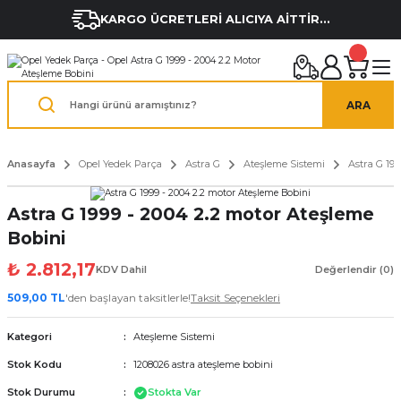
KARGO ÜCRETLERİ ALICIYA AİTTİR...
ARA
Anasayfa
Opel Yedek Parça
Astra G
Ateşleme Sistemi
Astra G 19
Astra G 1999 - 2004 2.2 motor Ateşleme
Bobini
₺ 2.812,17
KDV Dahil
Değerlendir (0)
509,00 TL
'den başlayan taksitlerle!
Taksit Seçenekleri
Kategori
Ateşleme Sistemi
Stok Kodu
1208026 astra ateşleme bobini
Stok Durumu
Stokta Var