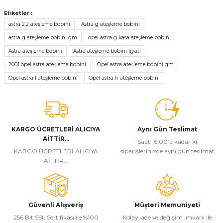
Bu ürünün fiyat bilgisi, resim, ürün açıklamalarında ve diğer
konularda yetersiz gördüğünüz noktaları öneri formunu kullanarak
Etiketler :
tarafımıza iletebilirsiniz.
astra 2.2 ateşleme bobini
Astra g ateşleme bobini
Görüş ve önerileriniz için teşekkür ederiz.
astra g ateşleme bobini gm
opel astra g kasa ateşleme bobini
Astra ateşleme bobini
Astra ateşleme bobini fiyatı
Ürün resmi kalitesiz, bozuk veya görüntülenemiyor.
2001 opel astra ateşleme bobini
Opel astra ateşleme bobini gm
Ürün açıklamasında eksik bilgiler bulunuyor.
Opel astra f ateşleme bobini
Opel astra h ateşleme bobini
Ürün bilgilerinde hatalar bulunuyor.
Ürün fiyatı diğer sitelerden daha pahalı.
Bu ürüne benzer farklı alternatifler olmalı.
KARGO ÜCRETLERİ ALICIYA
Aynı Gün Teslimat
AİTTİR...
Saat 16:00’a kadar ki
KARGO ÜCRETLERİ ALICIYA
siparişlerinizde aynı gün teslimat
AİTTİR...
Gönder
Güvenli Alışveriş
Müşteri Memuniyeti
256 Bit SSL Sertifikası ile %100
Kolay iade ve değişim imkanı ile