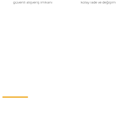
güvenli alışveriş imkanı
kolay iade ve değişim
Kurumsal
Alışveriş
Kategoriler
Müşteri Hizmetleri
0549 713 07 74-0555 820 91 75
0532 264 25 39-0549 713 07 79
info@eticaret.com.tr