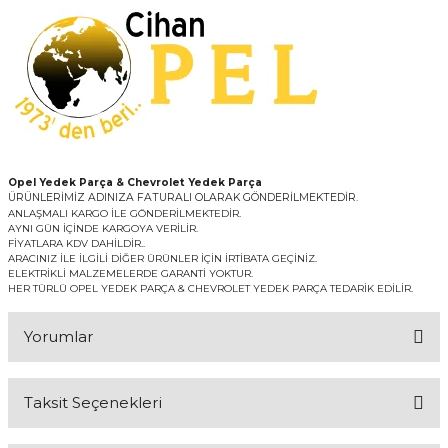
Opel Yedek Parça & Chevrolet Yedek Parça
ÜRÜNLERİMİZ ADINIZA FATURALI OLARAK GÖNDERİLMEKTEDİR.
ANLAŞMALI KARGO İLE GÖNDERİLMEKTEDİR.
AYNI GÜN İÇİNDE KARGOYA VERİLİR.
FİYATLARA KDV DAHİLDİR..
ARACINIZ İLE İLGİLİ DİĞER ÜRÜNLER İÇİN İRTİBATA GEÇİNİZ.
ELEKTRİKLİ MALZEMELERDE GARANTİ YOKTUR.
HER TÜRLÜ OPEL YEDEK PARÇA & CHEVROLET YEDEK PARÇA TEDARİK EDİLİR.
Yorumlar
Taksit Seçenekleri
Bu ürüne ilk yorumu siz yapın!