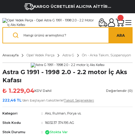
KARGO ÜCRETLERİ ALICIYA AİTTİR...
ARA
Anasayfa
Opel Yedek Parça
Astra G
Ön - Arka Takım, Süspansiyon
Astra G 1991 - 1998 2.0 - 2.2 motor İç Aks
Kafası
₺ 1.229,04
KDV Dahil
Değerlendir (0)
222,46 TL
'den başlayan taksitlerle!
Taksit Seçenekleri
Kategori
Aks, Rulman, Porya vs.
Stok Kodu
1603237 374195 AG
Stok Durumu
Stokta Var