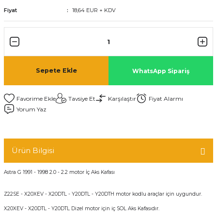
Fiyat
18,64 EUR + KDV
Sepete Ekle
WhatsApp Sipariş
Tavsiye Et
Karşılaştır
Fiyat Alarmı
Yorum Yaz
Ürün Bilgisi
Astra G 1991 - 1998 2.0 - 2.2 motor İç Aks Kafası
Z22SE - X20XEV - X20DTL - Y20DTL - Y20DTH motor kodlu araçlar için uygundur.
X20XEV - X20DTL - Y20DTL Dizel motor için iç SOL Aks Kafasıdır.