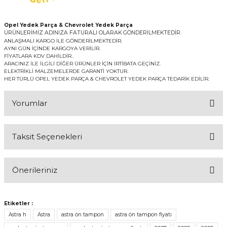
Opel Yedek Parça & Chevrolet Yedek Parça
ÜRÜNLERİMİZ ADINIZA FATURALI OLARAK GÖNDERİLMEKTEDİR.
ANLAŞMALI KARGO İLE GÖNDERİLMEKTEDİR.
AYNI GÜN İÇİNDE KARGOYA VERİLİR.
FİYATLARA KDV DAHİLDİR..
ARACINIZ İLE İLGİLİ DİĞER ÜRÜNLER İÇİN İRTİBATA GEÇİNİZ.
ELEKTRİKLİ MALZEMELERDE GARANTİ YOKTUR.
HER TÜRLÜ OPEL YEDEK PARÇA & CHEVROLET YEDEK PARÇA TEDARİK EDİLİR.
Yorumlar
Taksit Seçenekleri
Bu ürüne ilk yorumu siz yapın!
Önerileriniz
Yorum Yaz
Bu ürünün fiyat bilgisi, resim, ürün açıklamalarında ve diğer
konularda yetersiz gördüğünüz noktaları öneri formunu kullanarak
Etiketler :
tarafımıza iletebilirsiniz.
Astra h
Astra
astra ön tampon
astra ön tampon fiyatı
Görüş ve önerileriniz için teşekkür ederiz.