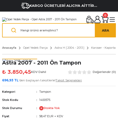
KARGO ÜCRETLERİ ALICIYA AİTTİR...
0
ARA
Anasayfa
Opel Yedek Parça
Astra H [ 2004 - 2013 ]
Karoser - Kaporta 
Astra 2007 - 2011 Ön Tampon
₺ 3.850,45
KDV Dahil
Değerlendir (0)
696,93 TL
'den başlayan taksitlerle!
Taksit Seçenekleri
Kategori
Tampon
Stok Kodu
1400575
Stok Durumu
Stokta Yok
Fiyat
58,47 EUR + KDV