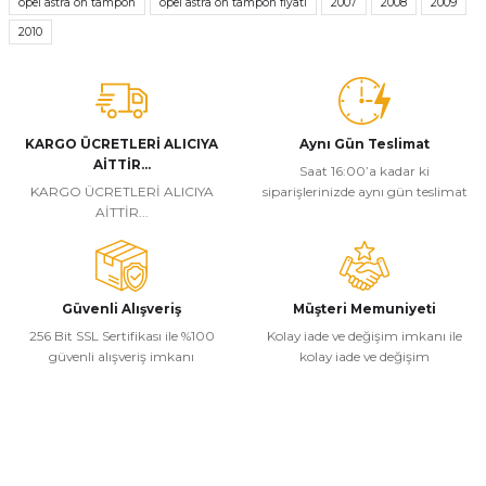
opel astra ön tampon
opel astra ön tampon fiyatı
2007
2008
2009
2010
Ürün resmi kalitesiz, bozuk veya görüntülenemiyor.
Ürün açıklamasında eksik bilgiler bulunuyor.
Ürün bilgilerinde hatalar bulunuyor.
Ürün fiyatı diğer sitelerden daha pahalı.
KARGO ÜCRETLERİ ALICIYA
Aynı Gün Teslimat
AİTTİR...
Bu ürüne benzer farklı alternatifler olmalı.
Saat 16:00’a kadar ki
KARGO ÜCRETLERİ ALICIYA
siparişlerinizde aynı gün teslimat
AİTTİR...
Güvenli Alışveriş
Müşteri Memuniyeti
Gönder
256 Bit SSL Sertifikası ile %100
Kolay iade ve değişim imkanı ile
güvenli alışveriş imkanı
kolay iade ve değişim
Kurumsal